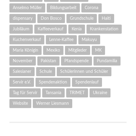
Anselmo Müller
Bildungsarbeit
Corona
dispensary
Don Bosco
Grundschule
Haiti
Jubiläum
Kaffeeverkauf
Kenia
Krankenstation
Kuchenverkauf
Lenne-Kaffee
Makuyu
Maria Königin
Mexiko
Mitglieder
MK
November
Pakistan
Pfandspende
Pundamilia
Salesianer
Schule
Schülerinnen und Schüler
Servir e.V.
Spendenaktion
Spendenlauf
Tag für Servir
Tansania
TRIMET
Ukraine
Website
Werner Liesmann