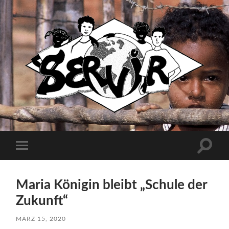
Servir
e.V.
Suchfe
Mobile-
ein-/a
Menü
ein-/ausblenden
Maria Königin bleibt „Schule der
Zukunft“
MÄRZ 15, 2020