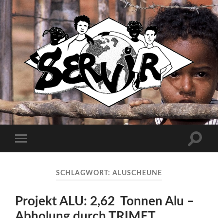
Servir
e.V.
Suchfe
Mobile-
ein-/a
Menü
ein-/ausblenden
SCHLAGWORT:
ALUSCHEUNE
Projekt ALU: 2,62 Tonnen Alu –
Abholung durch TRIMET