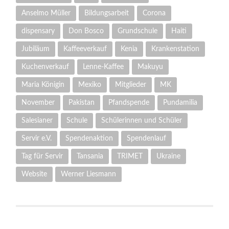
Anselmo Müller
Bildungsarbeit
Corona
dispensary
Don Bosco
Grundschule
Haiti
Jubiläum
Kaffeeverkauf
Kenia
Krankenstation
Kuchenverkauf
Lenne-Kaffee
Makuyu
Maria Königin
Mexiko
Mitglieder
MK
November
Pakistan
Pfandspende
Pundamilia
Salesianer
Schule
Schülerinnen und Schüler
Servir e.V.
Spendenaktion
Spendenlauf
Tag für Servir
Tansania
TRIMET
Ukraine
Website
Werner Liesmann