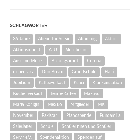
SCHLAGWÖRTER
35 Jahre
Abend für Servir
Abholung
Aktion
Aktionsmonat
ALU
Aluscheune
Anselmo Müller
Bildungsarbeit
Corona
dispensary
Don Bosco
Grundschule
Haiti
Jubiläum
Kaffeeverkauf
Kenia
Krankenstation
Kuchenverkauf
Lenne-Kaffee
Makuyu
Maria Königin
Mexiko
Mitglieder
MK
November
Pakistan
Pfandspende
Pundamilia
Salesianer
Schule
Schülerinnen und Schüler
Servir e.V.
Spendenaktion
Spendenlauf