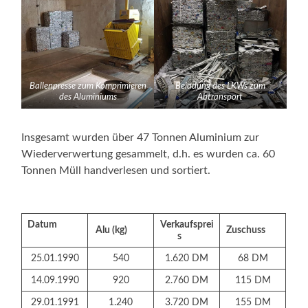
Ballenpresse zum Komprimieren
Beladung des LKWs zum
des Aluminiums
Abtransport
Insgesamt wurden über 47 Tonnen Aluminium zur
Wiederverwertung gesammelt, d.h. es wurden ca. 60
Tonnen Müll handverlesen und sortiert.
Datum
Verkaufsprei
Alu (kg)
Zuschuss
s
25.01.1990
540
1.620 DM
68 DM
14.09.1990
920
2.760 DM
115 DM
29.01.1991
1.240
3.720 DM
155 DM