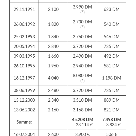
3.990 DM
29.11.1991
2.100
623 DM
(*)
2.730 DM
26.06.1992
1.820
540 DM
(*)
25.02.1993
1.840
2.760 DM
546 DM
20.05.1994
2.840
3.720 DM
735 DM
09.03.1995
1.660
2.490 DM
492 DM
26.10.1995
1.960
2.940 DM
581 DM
8.080 DM
16.12.1997
4.040
1.198 DM
(*)
08.06.1999
2.480
3.720 DM
735 DM
13.12.2000
2.340
3.510 DM
889 DM
13.06.2002
2.160
3.168 DM
821 DM
45.208 DM
7.498 DM
Summe:
= 23.114 €
= 3.834 €
16.07.2004
2.600
3.900 €
506 €