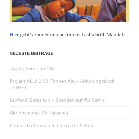
Hier
geht’s zum Formular für das Lastschrift-Mandat!
NEUESTE BEITRÄGE
Tag für Servir an MK
Projekt ALU: 2,62 Tonnen Alu – Abholung durch
TRIMET
Laufend Gutes tun – Spendenlauf für Servir
Aktionsmonat für Tansania
Patenschaften von Schülern für Schüler