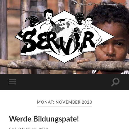
Servir
e.V.
Suchfe
Mobile-
ein-/a
Menü
ein-/ausblenden
MONAT:
NOVEMBER 2023
Werde Bildungspate!