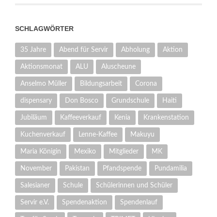
SCHLAGWÖRTER
35 Jahre
Abend für Servir
Abholung
Aktion
Aktionsmonat
ALU
Aluscheune
Anselmo Müller
Bildungsarbeit
Corona
dispensary
Don Bosco
Grundschule
Haiti
Jubiläum
Kaffeeverkauf
Kenia
Krankenstation
Kuchenverkauf
Lenne-Kaffee
Makuyu
Maria Königin
Mexiko
Mitglieder
MK
November
Pakistan
Pfandspende
Pundamilia
Salesianer
Schule
Schülerinnen und Schüler
Servir e.V.
Spendenaktion
Spendenlauf